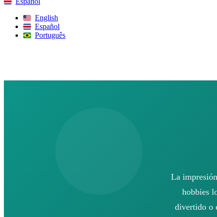
Español
English
Español
Português
Buscar
La impresión
hobbies l
divertido o