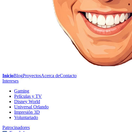
Inicio
Blog
Proyectos
Acerca de
Contacto
Intereses
Gaming
Películas y TV
Disney World
Universal Orlando
Impresión 3D
Voluntariado
Patrocinadores