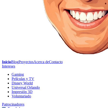
Inicio
Blog
Proyectos
Acerca de
Contacto
Intereses
Gaming
Películas y TV
Disney World
Universal Orlando
Impresión 3D
Voluntariado
Patrocinadores