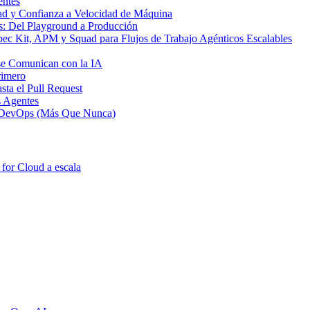
entes
dad y Confianza a Velocidad de Máquina
: Del Playground a Producción
ec Kit, APM y Squad para Flujos de Trabajo Agénticos Escalables
se Comunican con la IA
rimero
ta el Pull Request
s Agentes
de DevOps (Más Que Nunca)
for Cloud a escala