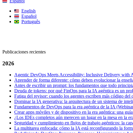
Español
English
Español
Português
Buscar
Publicaciones recientes
2026
Agentic DevOps Meets Accessibility: Inclusive Delivery with 
Aprender de forma diferente: cómo deben evolucionar la enseñan
Antes de escribir un prompt: los fundamentos que todo principia
Deuda de tokens: por qué FinOps para la IA agéntica es un pro
Fatiga del revisor: cuando los agentes escriben más código del
Dominar la IA generativa: la arquitectura de un sistema de intel
Fundamentos de DevOps para la era agéntica de la IA (Webinar
Crear apps móviles y de dispositivo en la era agéntica: una gu
¿Los IDEs completos aún merecen un lugar en la mesa en la era
Seguridad y cumplimiento en flujos de trabajo agénticos: la ca
La multitarea enfocada: cómo la IA está reconfigurando la form