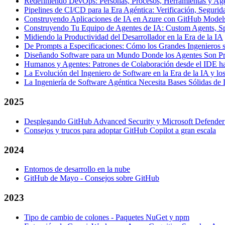
Redefiniendo DevOps: Personas, Procesos, Herramientas y Ag
Pipelines de CI/CD para la Era Agéntica: Verificación, Seguri
Construyendo Aplicaciones de IA en Azure con GitHub Models
Construyendo Tu Equipo de Agentes de IA: Custom Agents, Sp
Midiendo la Productividad del Desarrollador en la Era de la IA
De Prompts a Especificaciones: Cómo los Grandes Ingenieros 
Diseñando Software para un Mundo Donde los Agentes Son P
Humanos y Agentes: Patrones de Colaboración desde el IDE has
La Evolución del Ingeniero de Software en la Era de la IA y lo
La Ingeniería de Software Agéntica Necesita Bases Sólidas 
2025
Desplegando GitHub Advanced Security y Microsoft Defender 
Consejos y trucos para adoptar GitHub Copilot a gran escala
2024
Entornos de desarrollo en la nube
GitHub de Mayo - Consejos sobre GitHub
2023
Tipo de cambio de colones - Paquetes NuGet y npm