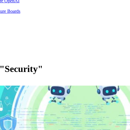
ure OpenAI
zure Boards
 "Security"