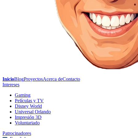
Inicio
Blog
Proyectos
Acerca de
Contacto
Intereses
Gaming
Películas y TV
Disney World
Universal Orlando
Impresión 3D
Voluntariado
Patrocinadores