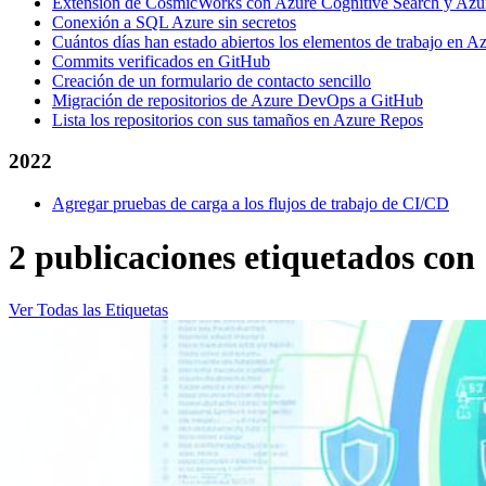
Extensión de CosmicWorks con Azure Cognitive Search y Az
Conexión a SQL Azure sin secretos
Cuántos días han estado abiertos los elementos de trabajo en A
Commits verificados en GitHub
Creación de un formulario de contacto sencillo
Migración de repositorios de Azure DevOps a GitHub
Lista los repositorios con sus tamaños en Azure Repos
2022
Agregar pruebas de carga a los flujos de trabajo de CI/CD
2 publicaciones etiquetados con
Ver Todas las Etiquetas