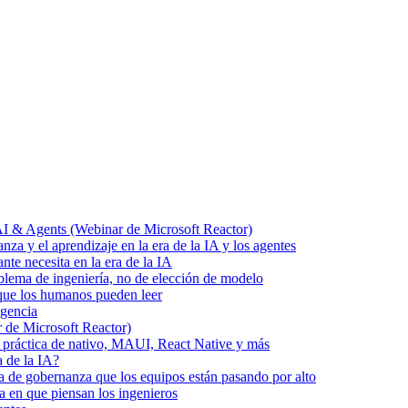
AI & Agents (Webinar de Microsoft Reactor)
za y el aprendizaje en la era de la IA y los agentes
nte necesita en la era de la IA
blema de ingeniería, no de elección de modelo
 que los humanos pueden leer
igencia
 de Microsoft Reactor)
ía práctica de nativo, MAUI, React Native y más
 de la IA?
pa de gobernanza que los equipos están pasando por alto
a en que piensan los ingenieros