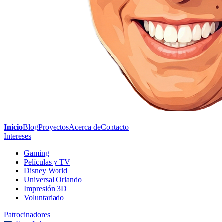
Inicio
Blog
Proyectos
Acerca de
Contacto
Intereses
Gaming
Películas y TV
Disney World
Universal Orlando
Impresión 3D
Voluntariado
Patrocinadores