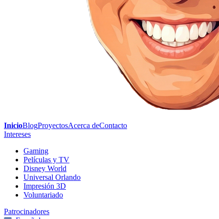
Inicio
Blog
Proyectos
Acerca de
Contacto
Intereses
Gaming
Películas y TV
Disney World
Universal Orlando
Impresión 3D
Voluntariado
Patrocinadores