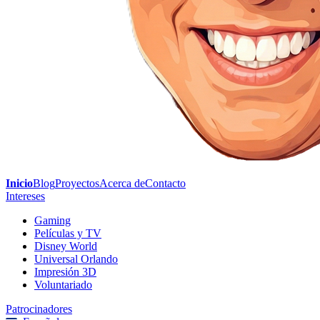
Inicio
Blog
Proyectos
Acerca de
Contacto
Intereses
Gaming
Películas y TV
Disney World
Universal Orlando
Impresión 3D
Voluntariado
Patrocinadores