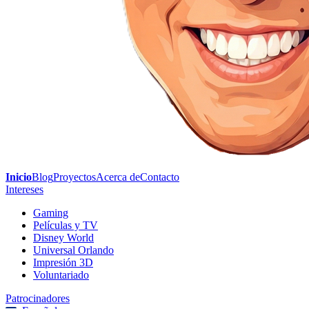
Inicio
Blog
Proyectos
Acerca de
Contacto
Intereses
Gaming
Películas y TV
Disney World
Universal Orlando
Impresión 3D
Voluntariado
Patrocinadores