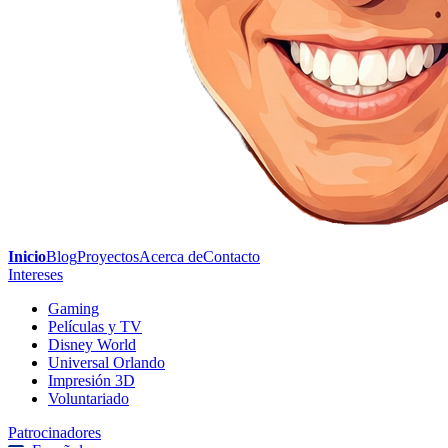
Inicio
Blog
Proyectos
Acerca de
Contacto
Intereses
Gaming
Películas y TV
Disney World
Universal Orlando
Impresión 3D
Voluntariado
Patrocinadores