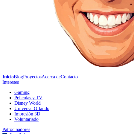
Inicio
Blog
Proyectos
Acerca de
Contacto
Intereses
Gaming
Películas y TV
Disney World
Universal Orlando
Impresión 3D
Voluntariado
Patrocinadores