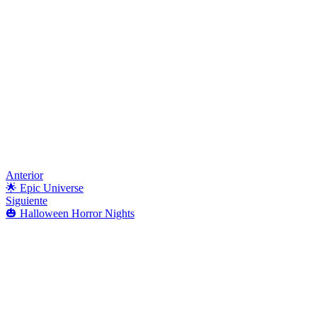
Anterior
🌟 Epic Universe
Siguiente
🎃 Halloween Horror Nights
📬 Mantente Actualizado
Suscríbete al boletín y recibe las últimas publicaciones del blog,
proyectos y actualizaciones de contenido.