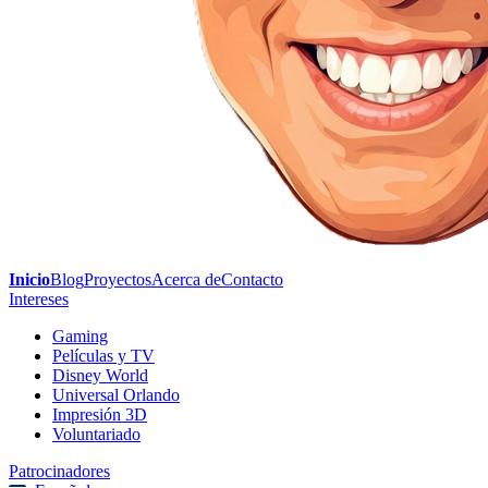
Inicio
Blog
Proyectos
Acerca de
Contacto
Intereses
Gaming
Películas y TV
Disney World
Universal Orlando
Impresión 3D
Voluntariado
Patrocinadores