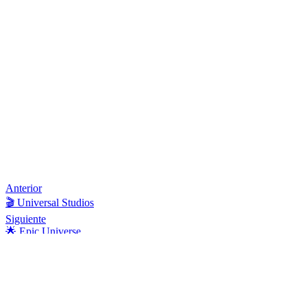
Anterior
🎬 Universal Studios
Siguiente
🌟 Epic Universe
📬 Mantente Actualizado
Suscríbete al boletín y recibe las últimas publicaciones del blog,