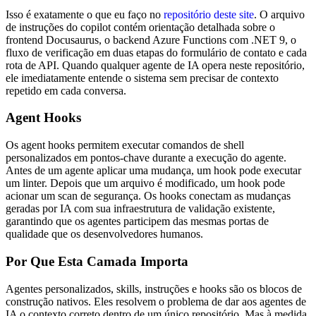
Isso é exatamente o que eu faço no
repositório deste site
. O arquivo
de instruções do copilot contém orientação detalhada sobre o
frontend Docusaurus, o backend Azure Functions com .NET 9, o
fluxo de verificação em duas etapas do formulário de contato e cada
rota de API. Quando qualquer agente de IA opera neste repositório,
ele imediatamente entende o sistema sem precisar de contexto
repetido em cada conversa.
Agent Hooks
Os agent hooks permitem executar comandos de shell
personalizados em pontos-chave durante a execução do agente.
Antes de um agente aplicar uma mudança, um hook pode executar
um linter. Depois que um arquivo é modificado, um hook pode
acionar um scan de segurança. Os hooks conectam as mudanças
geradas por IA com sua infraestrutura de validação existente,
garantindo que os agentes participem das mesmas portas de
qualidade que os desenvolvedores humanos.
Por Que Esta Camada Importa
Agentes personalizados, skills, instruções e hooks são os blocos de
construção nativos. Eles resolvem o problema de dar aos agentes de
IA o contexto correto dentro de um único repositório. Mas à medida