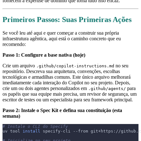
fornecem a expertise de domínio que torna tudo isso eficaz.
Primeiros Passos: Suas Primeiras Ações
Se você leu até aqui e quer começar a construir sua própria
infraestrutura agêntica, aqui está o caminho concreto que eu
recomendo:
Passo 1: Configure a base nativa (hoje)
Crie um arquivo
no seu
.github/copilot-instructions.md
repositório. Descreva sua arquitetura, convenções, escolhas
tecnológicas e armadilhas comuns. Este único arquivo melhorará
imediatamente cada interação do Copilot no seu projeto. Depois,
crie um ou dois agentes personalizados em
para
.github/agents/
os papéis que sua equipe mais precisa, um revisor de segurança, um
escritor de testes ou um especialista para seu framework principal.
Passo 2: Instale o Spec Kit e defina sua constituição (esta
semana)
# Instale o CLI do Specify
uv tool 
install
 specify-cli 
--from
 git+https://github.c
# Inicialize no seu projeto