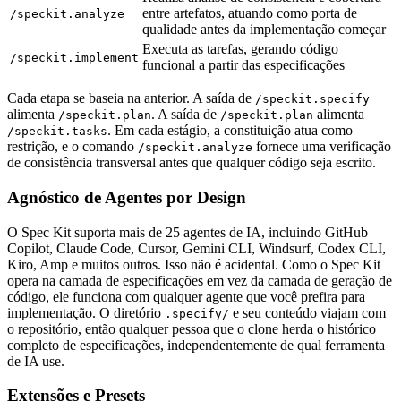
entre artefatos, atuando como porta de
/speckit.analyze
qualidade antes da implementação começar
Executa as tarefas, gerando código
/speckit.implement
funcional a partir das especificações
Cada etapa se baseia na anterior. A saída de
/speckit.specify
alimenta
. A saída de
alimenta
/speckit.plan
/speckit.plan
. Em cada estágio, a constituição atua como
/speckit.tasks
restrição, e o comando
fornece uma verificação
/speckit.analyze
de consistência transversal antes que qualquer código seja escrito.
Agnóstico de Agentes por Design
O Spec Kit suporta mais de 25 agentes de IA, incluindo GitHub
Copilot, Claude Code, Cursor, Gemini CLI, Windsurf, Codex CLI,
Kiro, Amp e muitos outros. Isso não é acidental. Como o Spec Kit
opera na camada de especificações em vez da camada de geração de
código, ele funciona com qualquer agente que você prefira para
implementação. O diretório
e seu conteúdo viajam com
.specify/
o repositório, então qualquer pessoa que o clone herda o histórico
completo de especificações, independentemente de qual ferramenta
de IA use.
Extensões e Presets