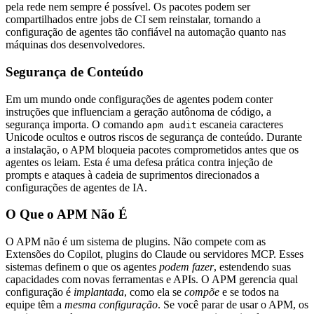
pela rede nem sempre é possível. Os pacotes podem ser
compartilhados entre jobs de CI sem reinstalar, tornando a
configuração de agentes tão confiável na automação quanto nas
máquinas dos desenvolvedores.
Segurança de Conteúdo
Em um mundo onde configurações de agentes podem conter
instruções que influenciam a geração autônoma de código, a
segurança importa. O comando
escaneia caracteres
apm audit
Unicode ocultos e outros riscos de segurança de conteúdo. Durante
a instalação, o APM bloqueia pacotes comprometidos antes que os
agentes os leiam. Esta é uma defesa prática contra injeção de
prompts e ataques à cadeia de suprimentos direcionados a
configurações de agentes de IA.
O Que o APM Não É
O APM não é um sistema de plugins. Não compete com as
Extensões do Copilot, plugins do Claude ou servidores MCP. Esses
sistemas definem o que os agentes
podem fazer
, estendendo suas
capacidades com novas ferramentas e APIs. O APM gerencia qual
configuração é
implantada
, como ela se
compõe
e se todos na
equipe têm a
mesma configuração
. Se você parar de usar o APM, os