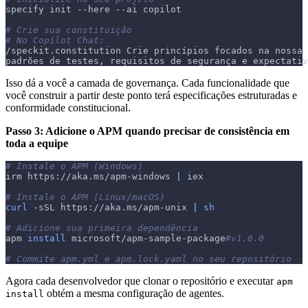
specify init 
--here
--ai
 copilot
# Crie sua constituição
# No Copilot Chat:
/speckit.constitution Crie princípios focados na nossa 
padrões de testes, requisitos de segurança e expectativ
Isso dá a você a camada de governança. Cada funcionalidade que
você construir a partir deste ponto terá especificações estruturadas e
conformidade constitucional.
Passo 3: Adicione o APM quando precisar de consistência em
toda a equipe
# Instale o APM (Windows)
irm https://aka.ms/apm-windows 
|
 iex
# Instale o APM (Linux/macOS)
curl
-sSL
 https://aka.ms/apm-unix 
|
sh
# Adicione sua primeira dependência
apm 
install
 microsoft/apm-sample-package
#v1.0.0
# Commite apm.yml e apm.lock.yaml no seu repositório
Agora cada desenvolvedor que clonar o repositório e executar
apm
obtém a mesma configuração de agentes.
install