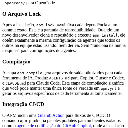
para OpenCode.
.opencode/
O Arquivo Lock
Após a instalação,
fixa cada dependência a um
apm.lock.yaml
commit exato. Esta é a garantia de reprodutibilidade. Quando um
novo desenvolvedor clona o repositório e executa
, ele
apm install
obtém exatamente a mesma configuração de agentes que todos os
outros na equipe estão usando. Sem deriva. Sem "funciona na minha
máquina" para configurações de agentes.
Compilação
A etapa
gera arquivos de saída otimizados para cada
apm compile
ferramenta de IA. Produz
para Copilot, Cursor e Codex,
AGENTS.md
e
para Claude Code. Esta etapa de compilação significa
CLAUDE.md
que você pode manter uma única fonte de verdade em
e
apm.yml
gerar os arquivos específicos de cada ferramenta automaticamente.
Integração CI/CD
O APM inclui uma
GitHub Action
para fluxos de CI/CD. O
comando
cria pacotes portáteis para ambientes isolados
apm pack
como o
agente de codificação do GitHub Copilot
, onde a instalação