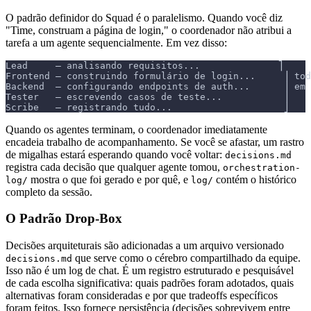
O padrão definidor do Squad é o paralelismo. Quando você diz
"Time, construam a página de login," o coordenador não atribui a
tarefa a um agente sequencialmente. Em vez disso:
Lead     — analisando requisitos...              ⎤
Frontend — construindo formulário de login...     ⎥ tod
Backend  — configurando endpoints de auth...      ⎥ em 
Tester   — escrevendo casos de teste...           ⎥
Scribe   — registrando tudo...                    ⎦
Quando os agentes terminam, o coordenador imediatamente
encadeia trabalho de acompanhamento. Se você se afastar, um rastro
de migalhas estará esperando quando você voltar:
decisions.md
registra cada decisão que qualquer agente tomou,
orchestration-
mostra o que foi gerado e por quê, e
contém o histórico
log/
log/
completo da sessão.
O Padrão Drop-Box
Decisões arquiteturais são adicionadas a um arquivo versionado
que serve como o cérebro compartilhado da equipe.
decisions.md
Isso não é um log de chat. É um registro estruturado e pesquisável
de cada escolha significativa: quais padrões foram adotados, quais
alternativas foram consideradas e por que tradeoffs específicos
foram feitos. Isso fornece persistência (decisões sobrevivem entre