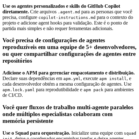
Use os agentes personalizados e skills do GitHub Copilot
diretamente.
Crie arquivos
para as personas que você
.agent.md
precisa, configure
para o contexto do
copilot-instructions.md
projeto e adicione agent hooks para validação. Este é o ponto de
partida mais simples e não requer ferramentas adicionais.
Você precisa de configurações de agentes
reproduzíveis em uma equipe de 5+ desenvolvedores,
ou quer compartilhar configurações de agentes entre
repositórios
Adicione o APM para gerenciar empacotamento e distribuição.
Declare suas dependências em
, execute
, e
apm.yml
apm install
cada desenvolvedor obtém a mesma configuração de agentes. Use
para reprodutibilidade e
para ambientes
apm.lock.yaml
apm pack
de CI/CD.
Você quer fluxos de trabalho multi-agente paralelos
onde múltiplos especialistas colaboram com
memória persistente
Use o Squad para orquestração.
Inicialize uma equipe com
squad
, deixe o coordenador encaminhar tarefas e deixe agentes
init