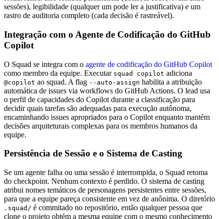
sessões), legibilidade (qualquer um pode ler a justificativa) e um
rastro de auditoria completo (cada decisão é rastreável).
Integração com o Agente de Codificação do GitHub
Copilot
O Squad se integra com o
agente de codificação do GitHub Copilot
como membro da equipe. Executar
adiciona
squad copilot
ao squad. A flag
habilita a atribuição
@copilot
--auto-assign
automática de issues via workflows do GitHub Actions. O lead usa
o perfil de capacidades do Copilot durante a classificação para
decidir quais tarefas são adequadas para execução autônoma,
encaminhando issues apropriados para o Copilot enquanto mantém
decisões arquiteturais complexas para os membros humanos da
equipe.
Persistência de Sessão e o Sistema de Casting
Se um agente falha ou uma sessão é interrompida, o Squad retoma
do checkpoint. Nenhum contexto é perdido. O sistema de casting
atribui nomes temáticos de personagens persistentes entre sessões,
para que a equipe pareça consistente em vez de anônima. O diretório
é commitado no repositório, então qualquer pessoa que
.squad/
clone o projeto obtém a mesma equipe com o mesmo conhecimento