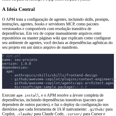
A Ideia Central
O APM trata a configuração de agentes, incluindo skills, prompts,
instruções, agentes, hooks e servidores MCP, como pacotes
versionados e componíveis com resolução transitiva de
dependências. Em vez de copiar manualmente arquivos entre
repositórios ou manter páginas wiki que explicam como configurar
seu ambiente de agentes, você declara as dependências agênticas do
seu projeto em um único arquivo de manifesto.
# apm.yml
name
:
 seu
-
projeto
version
:
 1.0.0
dependencies
:
apm
:
-
 anthropics/skills/skills/frontend
-
design
-
 github/awesome
-
copilot/plugins/context
-
engineerin
-
 github/awesome
-
copilot/agents/api
-
architect.agent
-
 microsoft/apm
-
sample
-
package
#v1.0.0
Execute
, e o APM resolve a árvore completa de
apm install
dependências, incluindo dependências transitivas (pacotes que
dependem de outros pacotes), e faz o deploy da configuração nos
diretórios que cada ferramenta de IA lê nativamente:
para
.github/
Copilot,
para Claude Code,
para Cursor e
.claude/
.cursor/