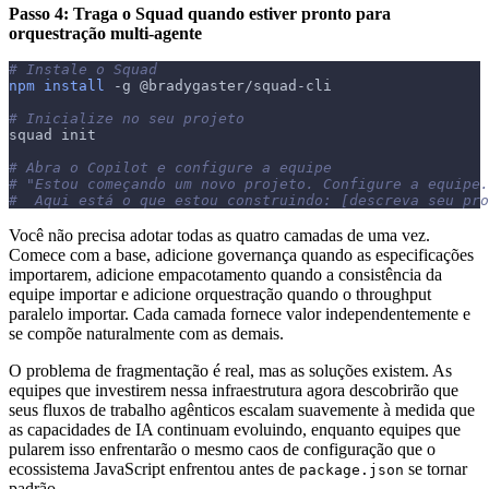
Passo 4: Traga o Squad quando estiver pronto para
orquestração multi-agente
# Instale o Squad
npm
install
-g
 @bradygaster/squad-cli
# Inicialize no seu projeto
squad init
# Abra o Copilot e configure a equipe
# "Estou começando um novo projeto. Configure a equipe.
#  Aqui está o que estou construindo: [descreva seu pro
Você não precisa adotar todas as quatro camadas de uma vez.
Comece com a base, adicione governança quando as especificações
importarem, adicione empacotamento quando a consistência da
equipe importar e adicione orquestração quando o throughput
paralelo importar. Cada camada fornece valor independentemente e
se compõe naturalmente com as demais.
O problema de fragmentação é real, mas as soluções existem. As
equipes que investirem nessa infraestrutura agora descobrirão que
seus fluxos de trabalho agênticos escalam suavemente à medida que
as capacidades de IA continuam evoluindo, enquanto equipes que
pularem isso enfrentarão o mesmo caos de configuração que o
ecossistema JavaScript enfrentou antes de
se tornar
package.json
padrão.