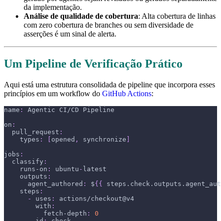
da implementação.
Análise de qualidade de cobertura
: Alta cobertura de linhas
com zero cobertura de branches ou sem diversidade de
asserções é um sinal de alerta.
Um Pipeline de Verificação Prático
Aqui está uma estrutura consolidada de pipeline que incorpora esses
princípios em um workflow do
GitHub Actions
:
name
:
 Agentic CI/CD Pipeline
on
:
pull_request
:
types
:
[
opened
,
 synchronize
]
jobs
:
classify
:
runs-on
:
 ubuntu
-
latest
outputs
:
agent_authored
:
 $
{
{
 steps.check.outputs.agent_aut
steps
:
-
uses
:
 actions/checkout@v4
with
:
fetch-depth
:
0
-
id
:
 check