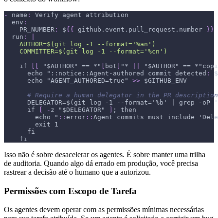
-
name
:
 Verify agent attribution
env
:
PR_NUMBER
:
 $
{
{
 github.event.pull_request.number 
}
}
run
:
|
    AUTHOR=$(git log -1 --format='%an')
    COMMITTER=$(git log -1 --format='%cn')
    if 
[
[
 "$AUTHOR" == 
*"
[
bot
]
"* 
|
|
 "$AUTHOR" == 
*"copi
echo "::notice::Agent-authored commit detected
:
 $
      echo "AGENT_AUTHORED=true" 
>
>
 $GITHUB_ENV
# Require a human delegator in the PR description
DELEGATOR=$(git log -1 --format='%b' | grep -oP '
      if 
[
-
z "$DELEGATOR" 
]
; then
        echo "
:
:
error
:
:
Agent commits must include 'Dele
        exit 1
      fi
    fi
Isso não é sobre desacelerar os agentes. É sobre manter uma trilha
de auditoria. Quando algo dá errado em produção, você precisa
rastrear a decisão até o humano que a autorizou.
Permissões com Escopo de Tarefa
Os agentes devem operar com as permissões mínimas necessárias