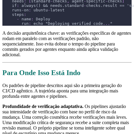
needs
:
[
standard
-
checks
,
 agent
-
specific
-
checks
]
if
:
 always() 
&&
 needs.standard
-
checks.result == 'su
runs-on
:
 ubuntu
-
latest
steps
:
-
name
:
 Deploy
run
:
 echo "Deploying verified code
...
"
A decisão arquitetônica chave: as verificações específicas de agentes
rodam em paralelo com as verificações padrão, não
sequencialmente. Isso evita dobrar o tempo do pipeline para
commits gerados por agentes enquanto ainda aplica validação
adicional.
Para Onde Isso Está Indo
Os padrões de pipeline descritos aqui são a primeira geração do
CI/CD agêntico. A trajetória aponta para uma integração mais
profunda entre agentes e pipelines.
Profundidade de verificação adaptativa.
Os pipelines ajustarão
sua intensidade de verificação com base no perfil de risco da
mudança. Uma correção cosmética recebe verificações mais leves.
Uma modificação crítica de segurança recebe a suite completa mais
revisão manual. O próprio pipeline se torna inteligente sobre qual
nível de escrutínio uma mudança merece.