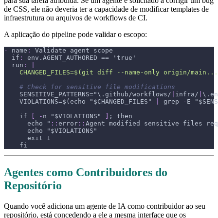
para sua tarefa atribuída. Se um agente é solicitado a corrigir um bug
de CSS, ele não deveria ter a capacidade de modificar templates de
infraestrutura ou arquivos de workflows de CI.
A aplicação do pipeline pode validar o escopo:
-
name
:
 Validate agent scope
if
:
 env.AGENT_AUTHORED == 'true'
run
:
|
    CHANGED_FILES=$(git diff --name-only origin/main...
# Check for sensitive file modifications
    SENSITIVE_PATTERNS="\.github/workflows/
|
infra/
|
\.en
    VIOLATIONS=$(echo "$CHANGED_FILES" 
|
 grep 
-
E "$SENS
    if 
[
-
n "$VIOLATIONS" 
]
; then
      echo "
:
:
error
:
:
Agent modified sensitive files req
      echo "$VIOLATIONS"
      exit 1
    fi
Agentes como Contribuidores do
Repositório
Quando você adiciona um agente de IA como contribuidor ao seu
repositório, está concedendo a ele a mesma interface que os