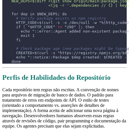
    NEW_DEPS=$(diff <(git show origin/main:package.json
                    <(jq -r '.dependencies // {} | keys
    for dep in $NEW_DEPS; do
# Verify package exists on npm registry
      HTTP_CODE=$(curl 
-
s 
-
o /dev/null 
-
w "%
{
http_code
}
      if 
[
 "$HTTP_CODE" 
!=
 "200" 
]
; then
echo "::error::Agent added non-existent package
        exit 1
      fi
# Check package age (new packages might be typosq
      CREATED=$(curl 
-
s "https
:
//registry.npmjs.org/$de
echo "::notice::Package $dep created
:
 $CREATED 
-
 
    done
Perfis de Habilidades do Repositório
Cada repositório tem regras não escritas. A convenção de nomes
para arquivos de migração de banco de dados. O padrão para
tratamento de erros em endpoints de API. O estilo de testes
(orientado a comportamento vs. asserções de detalhes de
implementação). A forma aceita de adicionar uma nova página à
navegação. Desenvolvedores humanos absorvem essas regras
através de revisões de código, pair programming e documentação da
equipe. Os agentes precisam que elas sejam explicitadas.