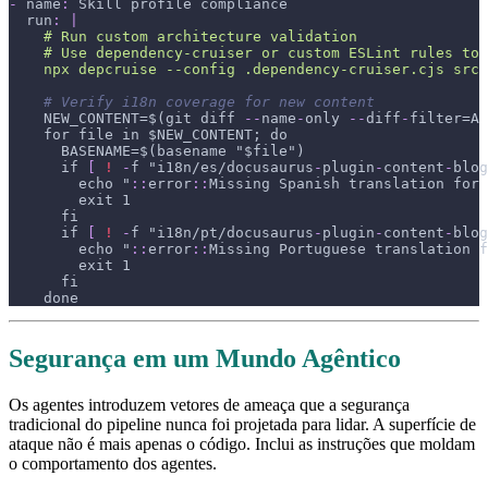
-
name
:
 Skill profile compliance
run
:
|
    # Run custom architecture validation
    # Use dependency-cruiser or custom ESLint rules to 
    npx depcruise --config .dependency-cruiser.cjs src 
# Verify i18n coverage for new content
    NEW_CONTENT=$(git diff 
-
-
name
-
only 
-
-
diff
-
filter=A 
    for file in $NEW_CONTENT; do
      BASENAME=$(basename "$file")
      if 
[
!
-
f "i18n/es/docusaurus
-
plugin
-
content
-
blog
        echo "
:
:
error
:
:
Missing Spanish translation for 
        exit 1
      fi
      if 
[
!
-
f "i18n/pt/docusaurus
-
plugin
-
content
-
blog
        echo "
:
:
error
:
:
Missing Portuguese translation f
        exit 1
      fi
    done
Segurança em um Mundo Agêntico
Os agentes introduzem vetores de ameaça que a segurança
tradicional do pipeline nunca foi projetada para lidar. A superfície de
ataque não é mais apenas o código. Inclui as instruções que moldam
o comportamento dos agentes.