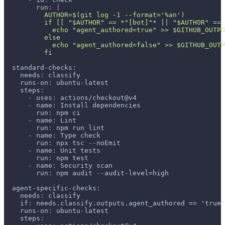
run
:
|
          AUTHOR=$(git log -1 --format='%an')
          if [[ "$AUTHOR" == *"[bot]"* || "$AUTHOR" ==
            echo "agent_authored=true" >> $GITHUB_OUTPU
          else
            echo "agent_authored=false" >> $GITHUB_OUTP
          fi
standard-checks
:
needs
:
 classify
runs-on
:
 ubuntu
-
latest
steps
:
-
uses
:
 actions/checkout@v4
-
name
:
 Install dependencies
run
:
 npm ci
-
name
:
 Lint
run
:
 npm run lint
-
name
:
 Type check
run
:
 npx tsc 
-
-
noEmit
-
name
:
 Unit tests
run
:
 npm test
-
name
:
 Security scan
run
:
 npm audit 
-
-
audit
-
level=high
agent-specific-checks
:
needs
:
 classify
if
:
 needs.classify.outputs.agent_authored == 'true'
runs-on
:
 ubuntu
-
latest
steps
: