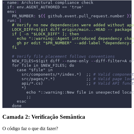
-
name
:
 Architectural compliance check
if
:
 env.AGENT_AUTHORED == 'true'
env
:
PR_NUMBER
:
 $
{
{
 github.event.pull_request.number 
}
}
run
:
|
    # Verify no new dependencies were added without app
    LOCK_DIFF=$(git diff origin/main...HEAD -- package
    if [ -n "$LOCK_DIFF" ]; then
      echo "::warning::Agent introduced dependency chan
      gh pr edit "$PR_NUMBER" --add-label "dependency-r
    fi
# Verify file placement follows conventions
    NEW_FILES=$(git diff 
-
-
name
-
only 
-
-
diff
-
filter=A or
    for file in $NEW_FILES; do
      case "$file" in
        src/components/
*/index.*)
  ;; 
# Valid component
        src/pages/
*.*)
             ;; 
# Valid page loca
        api/
*.cs)
                  ;; 
# Valid API funct
*)
echo "::warning::New file in unexpected locat
          ;;
      esac
    done
Camada 2: Verificação Semântica
O código faz o que diz fazer?