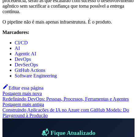
procedência, serão as que escalarão com sucesso o desenvolvimento
agêntico sem sacrificar a confiança que torna possível a entrega
contínua.
O pipeline não é mais apenas infraestrutura. É o produto.
Marcadores:
CI/CD
AI
Agentic AI
DevOps
DevSecOps
GitHub Actions
Software Engineering
Editar essa página
Postagem mais nova
Redefinindo DevOps: Pessoas, Processos, Ferramentas e Agentes
Postagem mais antiga
Construindo Aplicações de IA no Azure com GitHub Models: Do
Playground à Produção
📬 Fique Atualizado