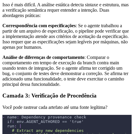
Isso é mais difícil. A análise estática detecta sintaxe e estrutura, mas
a verificação semântica requer entender a intenção. Duas
abordagens práticas:
Correspondência com especificações
: Se o agente trabalhou a
partir de um arquivo de especificação, o pipeline pode verificar que
a implementação atende aos critérios de aceitação da especificação.
Isso requer que as especificações sejam legíveis por máquinas, não
apenas por humanos.
Análise de diferenças de comportamento
: Comparar o
comportamento em tempo de execução da branch contra main
usando testes de integração. Se o agente afirma ter corrigido um
bug, o conjunto de testes deve demonstrar a correção. Se afirma ter
adicionado uma funcionalidade, o teste deve exercitar o caminho
principal dessa funcionalidade.
Camada 3: Verificação de Procedência
Você pode rastrear cada artefato até uma fonte legítima?
-
name
:
 Dependency provenance check
if
:
 env.AGENT_AUTHORED == 'true'
run
:
|
    # Extract any new dependencies