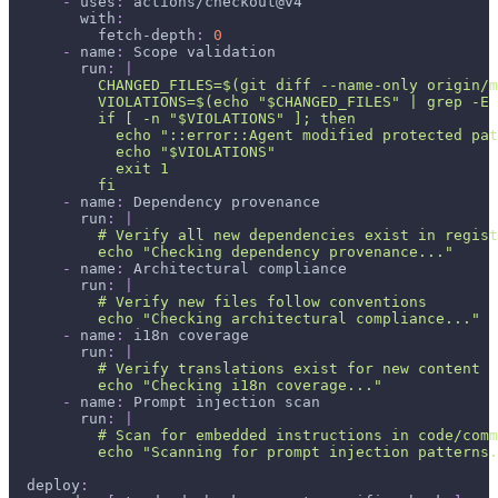
-
uses
:
 actions/checkout@v4
with
:
fetch-depth
:
0
-
name
:
 Scope validation
run
:
|
          CHANGED_FILES=$(git diff --name-only origin/m
          VIOLATIONS=$(echo "$CHANGED_FILES" | grep -E 
          if [ -n "$VIOLATIONS" ]; then
            echo "::error::Agent modified protected pat
            echo "$VIOLATIONS"
            exit 1
          fi
-
name
:
 Dependency provenance
run
:
|
          # Verify all new dependencies exist in regist
          echo "Checking dependency provenance..."
-
name
:
 Architectural compliance
run
:
|
          # Verify new files follow conventions
          echo "Checking architectural compliance..."
-
name
:
 i18n coverage
run
:
|
          # Verify translations exist for new content
          echo "Checking i18n coverage..."
-
name
:
 Prompt injection scan
run
:
|
          # Scan for embedded instructions in code/comm
          echo "Scanning for prompt injection patterns.
deploy
: