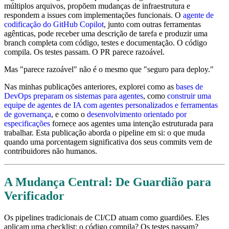
múltiplos arquivos, propõem mudanças de infraestrutura e
respondem a issues com implementações funcionais. O
agente de
codificação do GitHub Copilot
, junto com outras ferramentas
agênticas, pode receber uma descrição de tarefa e produzir uma
branch completa com código, testes e documentação. O código
compila. Os testes passam. O PR parece razoável.
Mas "parece razoável" não é o mesmo que "seguro para deploy."
Nas minhas publicações anteriores, explorei como as
bases de
DevOps preparam os sistemas para agentes
, como
construir uma
equipe de agentes de IA com agentes personalizados e ferramentas
de governança
, e como o
desenvolvimento orientado por
especificações
fornece aos agentes uma intenção estruturada para
trabalhar. Esta publicação aborda o pipeline em si: o que muda
quando uma porcentagem significativa dos seus commits vem de
contribuidores não humanos.
A Mudança Central: De Guardião para
Verificador
Os pipelines tradicionais de CI/CD atuam como guardiões. Eles
aplicam uma checklist: o código compila? Os testes passam?