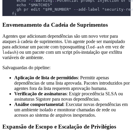
      echo "
:
:
warning
:
:
Potential prompt injection or se
      echo "$MATCHES"
      gh pr edit "$PR_NUMBER" 
-
-
add
-
label "security
-
rev
    fi
Envenenamento da Cadeia de Suprimentos
Agentes que adicionam dependências são um novo vetor para
ataques à cadeia de suprimentos. Um agente pode ser manipulado
para adicionar um pacote com typosquatting (
em vez de
lod-ash
) ou um pacote com um script pós-instalação que exfiltra
lodash
variáveis de ambiente.
Salvaguardas do pipeline:
Aplicação de lista de permitidos
: Permitir apenas
dependências de uma lista aprovada. Pacotes introduzidos por
agentes fora da lista requerem aprovação humana.
Verificação de assinaturas
: Exigir procedência SLSA ou
assinaturas Sigstore para novas dependências.
Análise comportamental
: Executar novas dependências em
um ambiente isolado e monitorar chamadas de rede ou
acessos ao sistema de arquivos inesperados.
Expansão de Escopo e Escalação de Privilégios