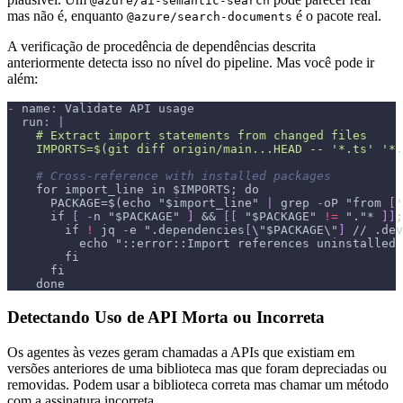
@azure/ai-semantic-search
mas não é, enquanto
é o pacote real.
@azure/search-documents
A verificação de procedência de dependências descrita
anteriormente detecta isso no nível do pipeline. Mas você pode ir
além:
-
name
:
 Validate API usage
run
:
|
    # Extract import statements from changed files
    IMPORTS=$(git diff origin/main...HEAD -- '*.ts' '*.
# Cross-reference with installed packages
    for import_line in $IMPORTS; do
      PACKAGE=$(echo "$import_line" 
|
 grep 
-
oP "from 
[
'
      if 
[
-
n "$PACKAGE" 
]
&&
[
[
 "$PACKAGE" 
!=
 "."* 
]
]
;
        if 
!
 jq 
-
e ".dependencies
[
\"$PACKAGE\"
]
 // .dev
echo "::error::Import references uninstalled 
        fi
      fi
    done
Detectando Uso de API Morta ou Incorreta
Os agentes às vezes geram chamadas a APIs que existiam em
versões anteriores de uma biblioteca mas que foram depreciadas ou
removidas. Podem usar a biblioteca correta mas chamar um método
com a assinatura incorreta.