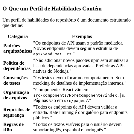
O Que um Perfil de Habilidades Contém
Um perfil de habilidades do repositório é um documento estruturado
que define:
Categoria
Exemplos
"Os endpoints de API usam o padrão mediador.
Padrões
Novos endpoints devem seguir a estrutura de
arquitetônicos
."
api/SendEmail.cs
"Não adicionar novos pacotes npm sem atualizar a
Política de
lista de dependências aprovadas. Preferir as APIs
dependências
nativas do Node.js."
Convenções
"Os testes devem focar no comportamento. Sem
de testes
mocking de detalhes de implementação internos."
"Componentes React vão em
Organização
.
src/components/NomeComponente/index.js
de arquivos
Páginas vão em
."
src/pages/
"Todos os endpoints de API devem validar a
Requisitos de
entrada. Rate limiting é obrigatório para endpoints
segurança
públicos."
Regras de
"Todos os textos visíveis para o usuário devem
i18n
suportar inglês, espanhol e português."