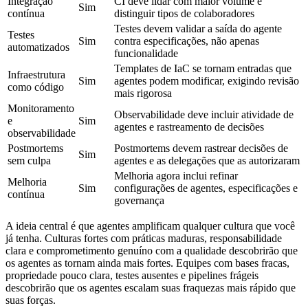
Integração
CI deve lidar com maior volume e
Sim
contínua
distinguir tipos de colaboradores
Testes devem validar a saída do agente
Testes
Sim
contra especificações, não apenas
automatizados
funcionalidade
Templates de IaC se tornam entradas que
Infraestrutura
Sim
agentes podem modificar, exigindo revisão
como código
mais rigorosa
Monitoramento
Observabilidade deve incluir atividade de
e
Sim
agentes e rastreamento de decisões
observabilidade
Postmortems
Postmortems devem rastrear decisões de
Sim
sem culpa
agentes e as delegações que as autorizaram
Melhoria agora inclui refinar
Melhoria
Sim
configurações de agentes, especificações e
contínua
governança
A ideia central é que agentes amplificam qualquer cultura que você
já tenha. Culturas fortes com práticas maduras, responsabilidade
clara e comprometimento genuíno com a qualidade descobrirão que
os agentes as tornam ainda mais fortes. Equipes com bases fracas,
propriedade pouco clara, testes ausentes e pipelines frágeis
descobrirão que os agentes escalam suas fraquezas mais rápido que
suas forças.