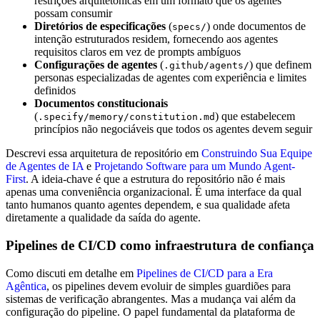
restrições arquitetônicas em um formato que os agentes
possam consumir
Diretórios de especificações
(
) onde documentos de
specs/
intenção estruturados residem, fornecendo aos agentes
requisitos claros em vez de prompts ambíguos
Configurações de agentes
(
) que definem
.github/agents/
personas especializadas de agentes com experiência e limites
definidos
Documentos constitucionais
(
) que estabelecem
.specify/memory/constitution.md
princípios não negociáveis que todos os agentes devem seguir
Descrevi essa arquitetura de repositório em
Construindo Sua Equipe
de Agentes de IA
e
Projetando Software para um Mundo Agent-
First
. A ideia-chave é que a estrutura do repositório não é mais
apenas uma conveniência organizacional. É uma interface da qual
tanto humanos quanto agentes dependem, e sua qualidade afeta
diretamente a qualidade da saída do agente.
Pipelines de CI/CD como infraestrutura de confiança
Como discuti em detalhe em
Pipelines de CI/CD para a Era
Agêntica
, os pipelines devem evoluir de simples guardiões para
sistemas de verificação abrangentes. Mas a mudança vai além da
configuração do pipeline. O papel fundamental da plataforma de