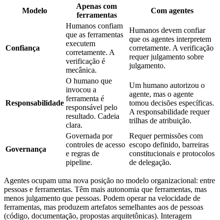
Apenas com
Modelo
Com agentes
ferramentas
Humanos confiam
Humanos devem confiar
que as ferramentas
que os agentes interpretem
executem
Confiança
corretamente. A verificação
corretamente. A
requer julgamento sobre
verificação é
julgamento.
mecânica.
O humano que
Um humano autorizou o
invocou a
agente, mas o agente
ferramenta é
Responsabilidade
tomou decisões específicas.
responsável pelo
A responsabilidade requer
resultado. Cadeia
trilhas de atribuição.
clara.
Governada por
Requer permissões com
controles de acesso
escopo definido, barreiras
Governança
e regras de
constitucionais e protocolos
pipeline.
de delegação.
Agentes ocupam uma nova posição no modelo organizacional: entre
pessoas e ferramentas. Têm mais autonomia que ferramentas, mas
menos julgamento que pessoas. Podem operar na velocidade de
ferramentas, mas produzem artefatos semelhantes aos de pessoas
(código, documentação, propostas arquitetônicas). Interagem