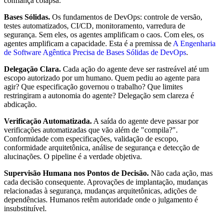
confiança colapsa:
Bases Sólidas.
Os fundamentos de DevOps: controle de versão,
testes automatizados, CI/CD, monitoramento, varredura de
segurança. Sem eles, os agentes amplificam o caos. Com eles, os
agentes amplificam a capacidade. Esta é a premissa de
A Engenharia
de Software Agêntica Precisa de Bases Sólidas de DevOps
.
Delegação Clara.
Cada ação do agente deve ser rastreável até um
escopo autorizado por um humano. Quem pediu ao agente para
agir? Que especificação governou o trabalho? Que limites
restringiram a autonomia do agente? Delegação sem clareza é
abdicação.
Verificação Automatizada.
A saída do agente deve passar por
verificações automatizadas que vão além de "compila?".
Conformidade com especificações, validação de escopo,
conformidade arquitetônica, análise de segurança e detecção de
alucinações. O pipeline é a verdade objetiva.
Supervisão Humana nos Pontos de Decisão.
Não cada ação, mas
cada decisão consequente. Aprovações de implantação, mudanças
relacionadas à segurança, mudanças arquitetônicas, adições de
dependências. Humanos retêm autoridade onde o julgamento é
insubstituível.