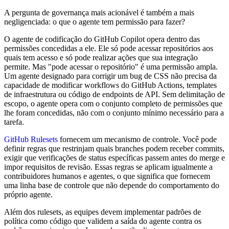
A pergunta de governança mais acionável é também a mais
negligenciada: o que o agente tem permissão para fazer?
O agente de codificação do GitHub Copilot opera dentro das
permissões concedidas a ele. Ele só pode acessar repositórios aos
quais tem acesso e só pode realizar ações que sua integração
permite. Mas "pode acessar o repositório" é uma permissão ampla.
Um agente designado para corrigir um bug de CSS não precisa da
capacidade de modificar workflows do GitHub Actions, templates
de infraestrutura ou código de endpoints de API. Sem delimitação de
escopo, o agente opera com o conjunto completo de permissões que
lhe foram concedidas, não com o conjunto mínimo necessário para a
tarefa.
GitHub Rulesets
fornecem um mecanismo de controle. Você pode
definir regras que restrinjam quais branches podem receber commits,
exigir que verificações de status específicas passem antes do merge e
impor requisitos de revisão. Essas regras se aplicam igualmente a
contribuidores humanos e agentes, o que significa que fornecem
uma linha base de controle que não depende do comportamento do
próprio agente.
Além dos rulesets, as equipes devem implementar padrões de
política como código que validem a saída do agente contra os