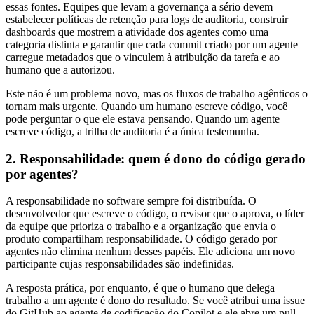
essas fontes. Equipes que levam a governança a sério devem
estabelecer políticas de retenção para logs de auditoria, construir
dashboards que mostrem a atividade dos agentes como uma
categoria distinta e garantir que cada commit criado por um agente
carregue metadados que o vinculem à atribuição da tarefa e ao
humano que a autorizou.
Este não é um problema novo, mas os fluxos de trabalho agênticos o
tornam mais urgente. Quando um humano escreve código, você
pode perguntar o que ele estava pensando. Quando um agente
escreve código, a trilha de auditoria é a única testemunha.
2. Responsabilidade: quem é dono do código gerado
por agentes?
A responsabilidade no software sempre foi distribuída. O
desenvolvedor que escreve o código, o revisor que o aprova, o líder
da equipe que prioriza o trabalho e a organização que envia o
produto compartilham responsabilidade. O código gerado por
agentes não elimina nenhum desses papéis. Ele adiciona um novo
participante cujas responsabilidades são indefinidas.
A resposta prática, por enquanto, é que o humano que delega
trabalho a um agente é dono do resultado. Se você atribui uma issue
do GitHub ao agente de codificação do Copilot e ele abre um pull