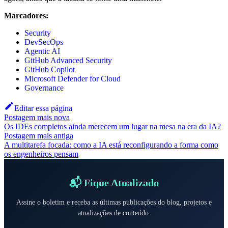
Marcadores:
Security
DevSecOps
Agentic AI
GitHub Advanced Security
GitHub Copilot
Microsoft Defender for Cloud
Governance
Editar essa página
Postagem mais nova
Os IDEs completos ainda merecem um lugar na mesa na era da IA?
Postagem mais antiga
A multitarefa focada: como a IA está reconfigurando a forma como
os engenheiros pensam
📬 Fique Atualizado
Assine o boletim e receba as últimas publicações do blog, projetos e
atualizações de conteúdo.