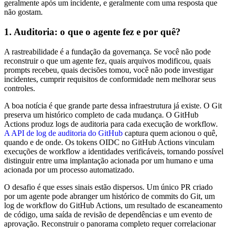
geralmente após um incidente, e geralmente com uma resposta que
não gostam.
1. Auditoria: o que o agente fez e por quê?
A rastreabilidade é a fundação da governança. Se você não pode
reconstruir o que um agente fez, quais arquivos modificou, quais
prompts recebeu, quais decisões tomou, você não pode investigar
incidentes, cumprir requisitos de conformidade nem melhorar seus
controles.
A boa notícia é que grande parte dessa infraestrutura já existe. O Git
preserva um histórico completo de cada mudança. O GitHub
Actions produz logs de auditoria para cada execução de workflow.
A API de log de auditoria do GitHub
captura quem acionou o quê,
quando e de onde. Os tokens OIDC no GitHub Actions vinculam
execuções de workflow a identidades verificáveis, tornando possível
distinguir entre uma implantação acionada por um humano e uma
acionada por um processo automatizado.
O desafio é que esses sinais estão dispersos. Um único PR criado
por um agente pode abranger um histórico de commits do Git, um
log de workflow do GitHub Actions, um resultado de escaneamento
de código, uma saída de revisão de dependências e um evento de
aprovação. Reconstruir o panorama completo requer correlacionar