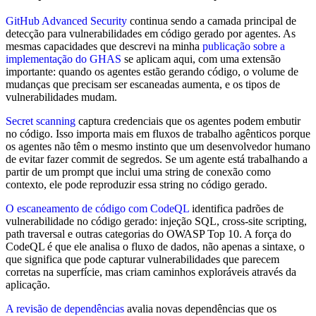
GitHub Advanced Security
continua sendo a camada principal de
detecção para vulnerabilidades em código gerado por agentes. As
mesmas capacidades que descrevi na minha
publicação sobre a
implementação do GHAS
se aplicam aqui, com uma extensão
importante: quando os agentes estão gerando código, o volume de
mudanças que precisam ser escaneadas aumenta, e os tipos de
vulnerabilidades mudam.
Secret scanning
captura credenciais que os agentes podem embutir
no código. Isso importa mais em fluxos de trabalho agênticos porque
os agentes não têm o mesmo instinto que um desenvolvedor humano
de evitar fazer commit de segredos. Se um agente está trabalhando a
partir de um prompt que inclui uma string de conexão como
contexto, ele pode reproduzir essa string no código gerado.
O escaneamento de código com CodeQL
identifica padrões de
vulnerabilidade no código gerado: injeção SQL, cross-site scripting,
path traversal e outras categorias do OWASP Top 10. A força do
CodeQL é que ele analisa o fluxo de dados, não apenas a sintaxe, o
que significa que pode capturar vulnerabilidades que parecem
corretas na superfície, mas criam caminhos exploráveis através da
aplicação.
A revisão de dependências
avalia novas dependências que os