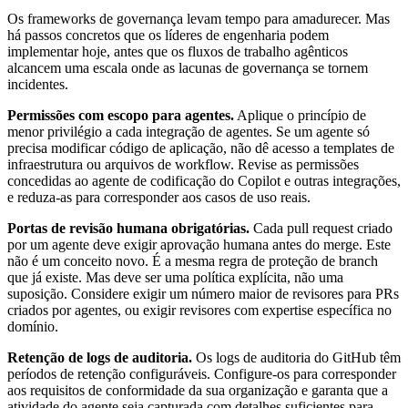
Os frameworks de governança levam tempo para amadurecer. Mas
há passos concretos que os líderes de engenharia podem
implementar hoje, antes que os fluxos de trabalho agênticos
alcancem uma escala onde as lacunas de governança se tornem
incidentes.
Permissões com escopo para agentes.
Aplique o princípio de
menor privilégio a cada integração de agentes. Se um agente só
precisa modificar código de aplicação, não dê acesso a templates de
infraestrutura ou arquivos de workflow. Revise as permissões
concedidas ao agente de codificação do Copilot e outras integrações,
e reduza-as para corresponder aos casos de uso reais.
Portas de revisão humana obrigatórias.
Cada pull request criado
por um agente deve exigir aprovação humana antes do merge. Este
não é um conceito novo. É a mesma regra de proteção de branch
que já existe. Mas deve ser uma política explícita, não uma
suposição. Considere exigir um número maior de revisores para PRs
criados por agentes, ou exigir revisores com expertise específica no
domínio.
Retenção de logs de auditoria.
Os logs de auditoria do GitHub têm
períodos de retenção configuráveis. Configure-os para corresponder
aos requisitos de conformidade da sua organização e garanta que a
atividade do agente seja capturada com detalhes suficientes para