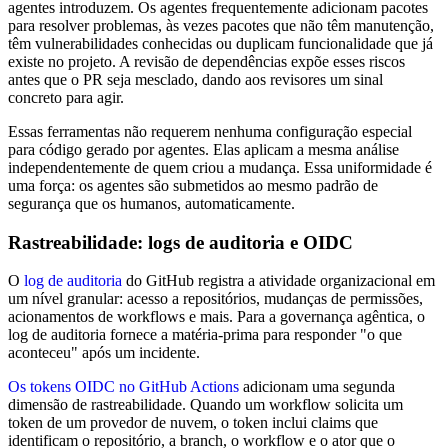
agentes introduzem. Os agentes frequentemente adicionam pacotes
para resolver problemas, às vezes pacotes que não têm manutenção,
têm vulnerabilidades conhecidas ou duplicam funcionalidade que já
existe no projeto. A revisão de dependências expõe esses riscos
antes que o PR seja mesclado, dando aos revisores um sinal
concreto para agir.
Essas ferramentas não requerem nenhuma configuração especial
para código gerado por agentes. Elas aplicam a mesma análise
independentemente de quem criou a mudança. Essa uniformidade é
uma força: os agentes são submetidos ao mesmo padrão de
segurança que os humanos, automaticamente.
Rastreabilidade: logs de auditoria e OIDC
O
log de auditoria
do GitHub registra a atividade organizacional em
um nível granular: acesso a repositórios, mudanças de permissões,
acionamentos de workflows e mais. Para a governança agêntica, o
log de auditoria fornece a matéria-prima para responder "o que
aconteceu" após um incidente.
Os tokens OIDC no GitHub Actions
adicionam uma segunda
dimensão de rastreabilidade. Quando um workflow solicita um
token de um provedor de nuvem, o token inclui claims que
identificam o repositório, a branch, o workflow e o ator que o