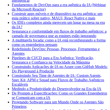
inteligência
Fundamentos de DevOps para a era agêntica da IA (Webinar
da Microsoft Reactor)
Construir apps móveis e de dispositivo na era agêntica: um
guia prático sobre nativo, MAUI, React Native e mais
Os IDEs completos ainda merecem um lugar na mesa na era
da IA?
Segurança e conformidade em fluxos de trabalho agênticos: a
camada de governança que as equipes estão ignorando
A multitarefa focada: como a IA está reconfigurando a forma
como os engenheiros pensam
Redefinindo DevOps: Pessoas, Processos, Ferramentas e
Agentes
Pipelines de CI/CD para a Era Agêntica: Verificação,
Segurança e Confiança na Velocidade da Máquina
Construindo Aplicações de IA no Azure com GitHub Models:
Do Playground à Produção
Construindo Seu Time de Agentes de IA: Custom Agents,
Spec Kit, APM e Squad para Fluxos de Trabalho Agênticos
Escaláveis
Medindo a Produtividade do Desenvolvedor na Era da IA
De Prompts a Especificações: Como os Grandes Engenheiros
se Comunicam com a IA
Projetando Software para um Mundo Onde os Agentes São
Primeiros