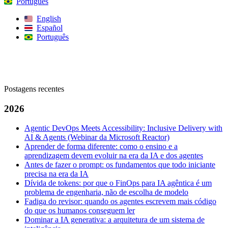
Português
English
Español
Português
Procurar
Postagens recentes
2026
Agentic DevOps Meets Accessibility: Inclusive Delivery with
AI & Agents (Webinar da Microsoft Reactor)
Aprender de forma diferente: como o ensino e a
aprendizagem devem evoluir na era da IA e dos agentes
Antes de fazer o prompt: os fundamentos que todo iniciante
precisa na era da IA
Dívida de tokens: por que o FinOps para IA agêntica é um
problema de engenharia, não de escolha de modelo
Fadiga do revisor: quando os agentes escrevem mais código
do que os humanos conseguem ler
Dominar a IA generativa: a arquitetura de um sistema de