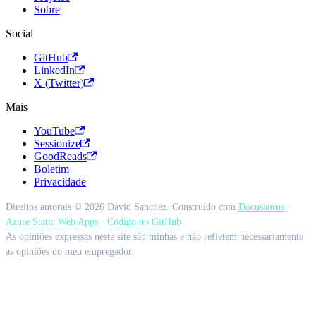
Sobre
Social
GitHub
LinkedIn
X (Twitter)
Mais
YouTube
Sessionize
GoodReads
Boletim
Privacidade
Direitos autorais © 2026 David Sanchez. Construído com
Docusaurus
·
Azure Static Web Apps
·
Código no GitHub
As opiniões expressas neste site são minhas e não refletem necessariamente
as opiniões do meu empregador.