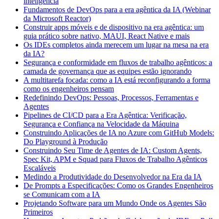
inteligência
Fundamentos de DevOps para a era agêntica da IA (Webinar
da Microsoft Reactor)
Construir apps móveis e de dispositivo na era agêntica: um
guia prático sobre nativo, MAUI, React Native e mais
Os IDEs completos ainda merecem um lugar na mesa na era
da IA?
Segurança e conformidade em fluxos de trabalho agênticos: a
camada de governança que as equipes estão ignorando
A multitarefa focada: como a IA está reconfigurando a forma
como os engenheiros pensam
Redefinindo DevOps: Pessoas, Processos, Ferramentas e
Agentes
Pipelines de CI/CD para a Era Agêntica: Verificação,
Segurança e Confiança na Velocidade da Máquina
Construindo Aplicações de IA no Azure com GitHub Models:
Do Playground à Produção
Construindo Seu Time de Agentes de IA: Custom Agents,
Spec Kit, APM e Squad para Fluxos de Trabalho Agênticos
Escaláveis
Medindo a Produtividade do Desenvolvedor na Era da IA
De Prompts a Especificações: Como os Grandes Engenheiros
se Comunicam com a IA
Projetando Software para um Mundo Onde os Agentes São
Primeiros