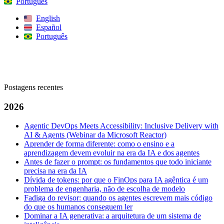
Português
English
Español
Português
Procurar
Postagens recentes
2026
Agentic DevOps Meets Accessibility: Inclusive Delivery with
AI & Agents (Webinar da Microsoft Reactor)
Aprender de forma diferente: como o ensino e a
aprendizagem devem evoluir na era da IA e dos agentes
Antes de fazer o prompt: os fundamentos que todo iniciante
precisa na era da IA
Dívida de tokens: por que o FinOps para IA agêntica é um
problema de engenharia, não de escolha de modelo
Fadiga do revisor: quando os agentes escrevem mais código
do que os humanos conseguem ler
Dominar a IA generativa: a arquitetura de um sistema de