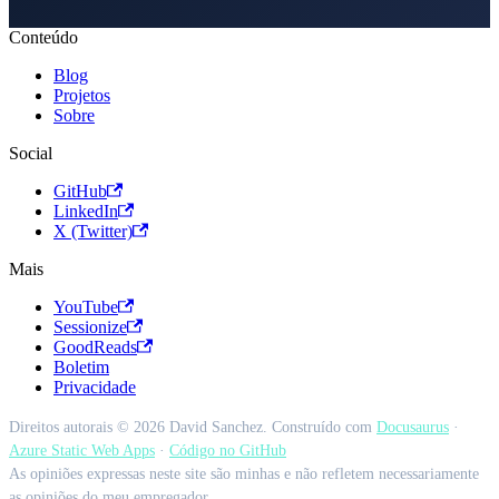
Conteúdo
Blog
Projetos
Sobre
Social
GitHub
LinkedIn
X (Twitter)
Mais
YouTube
Sessionize
GoodReads
Boletim
Privacidade
Direitos autorais © 2026 David Sanchez. Construído com
Docusaurus
·
Azure Static Web Apps
·
Código no GitHub
As opiniões expressas neste site são minhas e não refletem necessariamente
as opiniões do meu empregador.