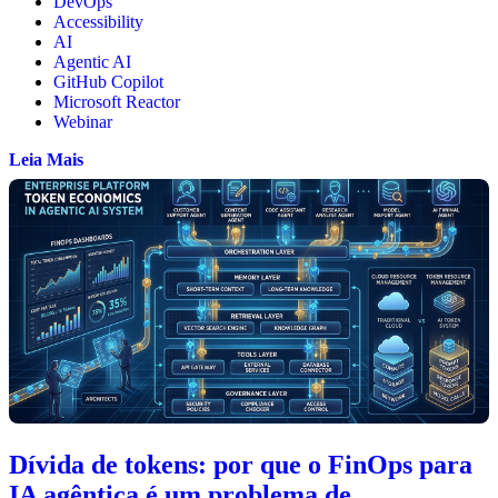
DevOps
Accessibility
AI
Agentic AI
GitHub Copilot
Microsoft Reactor
Webinar
Leia Mais
Dívida de tokens: por que o FinOps para
IA agêntica é um problema de