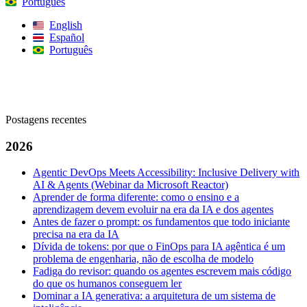
Português
English
Español
Português
Procurar
Postagens recentes
2026
Agentic DevOps Meets Accessibility: Inclusive Delivery with
AI & Agents (Webinar da Microsoft Reactor)
Aprender de forma diferente: como o ensino e a
aprendizagem devem evoluir na era da IA e dos agentes
Antes de fazer o prompt: os fundamentos que todo iniciante
precisa na era da IA
Dívida de tokens: por que o FinOps para IA agêntica é um
problema de engenharia, não de escolha de modelo
Fadiga do revisor: quando os agentes escrevem mais código
do que os humanos conseguem ler
Dominar a IA generativa: a arquitetura de um sistema de