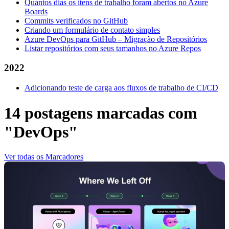
Quantos dias os itens de trabalho foram abertos no Azure
Boards
Commits verificados no GitHub
Criando um formulário de contato simples
Azure DevOps para GitHub – Migração de Repositórios
Listar repositórios com seus tamanhos no Azure Repos
2022
Adicionando teste de carga aos fluxos de trabalho de CI/CD
14 postagens marcadas com
"DevOps"
Ver todas os Marcadores