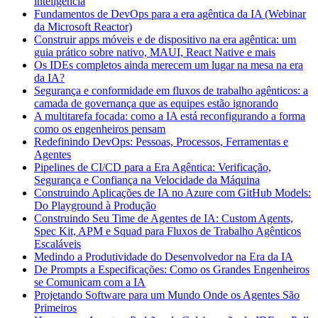
inteligência
Fundamentos de DevOps para a era agêntica da IA (Webinar
da Microsoft Reactor)
Construir apps móveis e de dispositivo na era agêntica: um
guia prático sobre nativo, MAUI, React Native e mais
Os IDEs completos ainda merecem um lugar na mesa na era
da IA?
Segurança e conformidade em fluxos de trabalho agênticos: a
camada de governança que as equipes estão ignorando
A multitarefa focada: como a IA está reconfigurando a forma
como os engenheiros pensam
Redefinindo DevOps: Pessoas, Processos, Ferramentas e
Agentes
Pipelines de CI/CD para a Era Agêntica: Verificação,
Segurança e Confiança na Velocidade da Máquina
Construindo Aplicações de IA no Azure com GitHub Models:
Do Playground à Produção
Construindo Seu Time de Agentes de IA: Custom Agents,
Spec Kit, APM e Squad para Fluxos de Trabalho Agênticos
Escaláveis
Medindo a Produtividade do Desenvolvedor na Era da IA
De Prompts a Especificações: Como os Grandes Engenheiros
se Comunicam com a IA
Projetando Software para um Mundo Onde os Agentes São
Primeiros