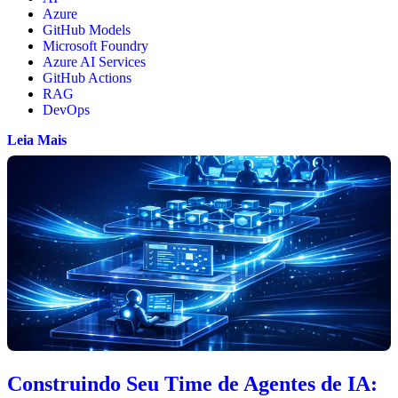
Azure
GitHub Models
Microsoft Foundry
Azure AI Services
GitHub Actions
RAG
DevOps
Leia Mais
Construindo Seu Time de Agentes de IA: