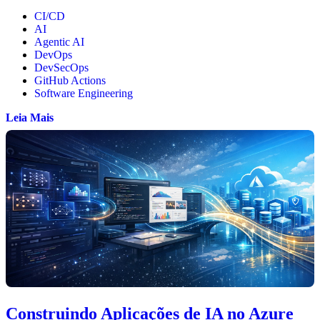
CI/CD
AI
Agentic AI
DevOps
DevSecOps
GitHub Actions
Software Engineering
Leia Mais
Construindo Aplicações de IA no Azure