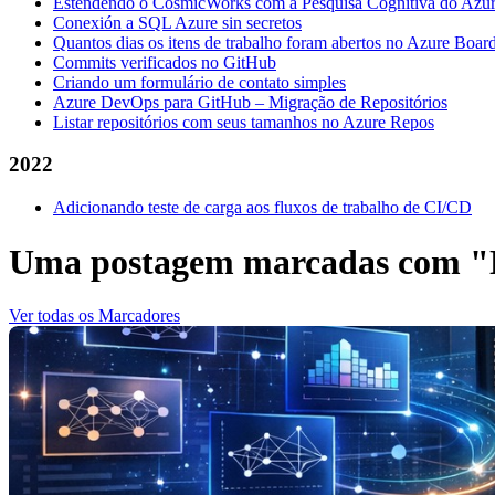
Estendendo o CosmicWorks com a Pesquisa Cognitiva do Azu
Conexión a SQL Azure sin secretos
Quantos dias os itens de trabalho foram abertos no Azure Boar
Commits verificados no GitHub
Criando um formulário de contato simples
Azure DevOps para GitHub – Migração de Repositórios
Listar repositórios com seus tamanhos no Azure Repos
2022
Adicionando teste de carga aos fluxos de trabalho de CI/CD
Uma postagem marcadas com "
Ver todas os Marcadores