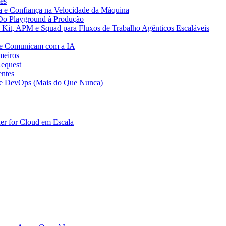
es
ça e Confiança na Velocidade da Máquina
Do Playground à Produção
 Kit, APM e Squad para Fluxos de Trabalho Agênticos Escaláveis
 se Comunicam com a IA
meiros
Request
entes
 de DevOps (Mais do Que Nunca)
er for Cloud em Escala