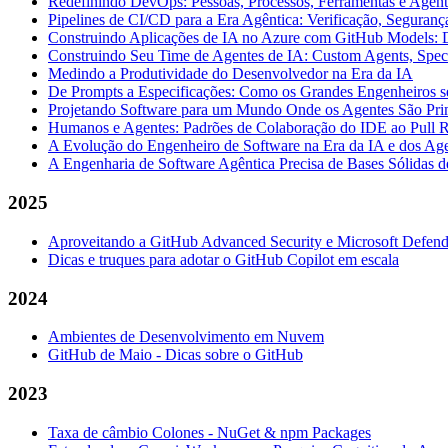
Redefinindo DevOps: Pessoas, Processos, Ferramentas e Agent
Pipelines de CI/CD para a Era Agêntica: Verificação, Seguran
Construindo Aplicações de IA no Azure com GitHub Models: 
Construindo Seu Time de Agentes de IA: Custom Agents, Spec
Medindo a Produtividade do Desenvolvedor na Era da IA
De Prompts a Especificações: Como os Grandes Engenheiros
Projetando Software para um Mundo Onde os Agentes São Pri
Humanos e Agentes: Padrões de Colaboração do IDE ao Pull 
A Evolução do Engenheiro de Software na Era da IA e dos Ag
A Engenharia de Software Agêntica Precisa de Bases Sólidas
2025
Aproveitando a GitHub Advanced Security e Microsoft Defend
Dicas e truques para adotar o GitHub Copilot em escala
2024
Ambientes de Desenvolvimento em Nuvem
GitHub de Maio - Dicas sobre o GitHub
2023
Taxa de câmbio Colones - NuGet & npm Packages