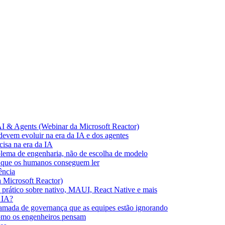
AI & Agents (Webinar da Microsoft Reactor)
devem evoluir na era da IA e dos agentes
cisa na era da IA
blema de engenharia, não de escolha de modelo
o que os humanos conseguem ler
ência
 Microsoft Reactor)
a prático sobre nativo, MAUI, React Native e mais
 IA?
camada de governança que as equipes estão ignorando
como os engenheiros pensam