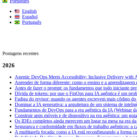
Português
English
Español
Português
Procurar
Postagens recentes
2026
Agentic DevOps Meets Accessibility: Inclusive Delivery with 
Aprender de forma diferente: como o ensino e a aprendizagem 
Antes de fazer o prompt: os fundamentos que todo iniciante pre
Dívida de tokens: por que o FinOps para IA agêntica é um pro
Fadiga do revisor: quando os agentes escrevem mais código d
Dominar a IA generativa: a arquitetura de um sistema de intelig
Fundamentos de DevOps para a era agêntica da IA (Webinar da
Construir apps móveis e de dispositivo na era agêntica: um gui
Os IDEs completos ainda merecem um lugar na mesa na era da
Segurança e conformidade em fluxos de trabalho agênticos: a 
A multitarefa focada: como a IA está reconfigurando a forma 