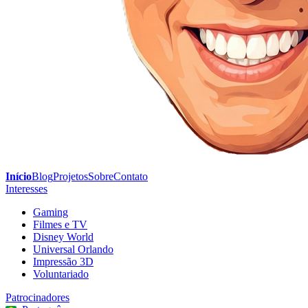
Início
Blog
Projetos
Sobre
Contato
Interesses
Gaming
Filmes e TV
Disney World
Universal Orlando
Impressão 3D
Voluntariado
Patrocinadores