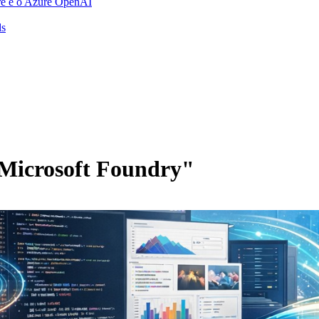
re e o Azure OpenAI
ds
Microsoft Foundry"