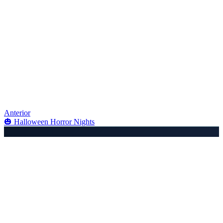
Anterior
🎃 Halloween Horror Nights
📬 Fique Atualizado
Assine o boletim e receba as últimas publicações do blog, projetos e
atualizações de conteúdo.