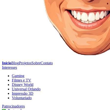
Início
Blog
Projetos
Sobre
Contato
Interesses
Gaming
Filmes e TV
Disney World
Universal Orlando
Impressão 3D
Voluntariado
Patrocinadores