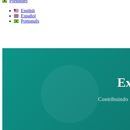
Português
English
Español
Português
Procurar
Ex
Contribuindo 