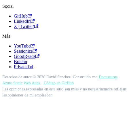
Social
GitHub
LinkedIn
X (Twitter)
Más
YouTube
Sessionize
GoodReads
Boletín
Privacidad
Derechos de autor © 2026 David Sanchez. Construido con
Docusaurus
·
Azure Static Web Apps
·
Código en GitHub
Las opiniones expresadas en este sitio son mías y no necesariamente reflejan
las opiniones de mi empleador.