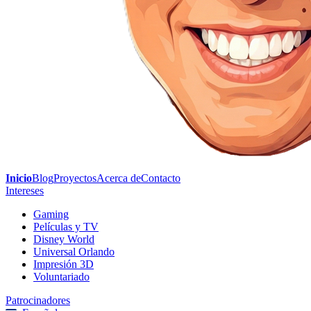
Inicio
Blog
Proyectos
Acerca de
Contacto
Intereses
Gaming
Películas y TV
Disney World
Universal Orlando
Impresión 3D
Voluntariado
Patrocinadores