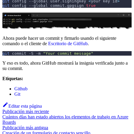
git
 config 
--global
 user.signingkey 
<
your key id
>
git
 config 
--global
 commit.gpgsign 
true
Ahora puede hacer un commit y firmarlo usando el siguiente
comando o el cliente de
Escritorio de GitHub
.
git
 commit 
-S
-m
"Your commit message"
Y eso es todo, ahora GitHub mostrará la insignia verificada junto a
su commit.
Etiquetas:
Github
Git
Editar esta página
Publicación más reciente
Cuántos días han estado abiertos los elementos de trabajo en Azure
Boards
Publicación más antigua
Creación de un formulario de contacto sencillo